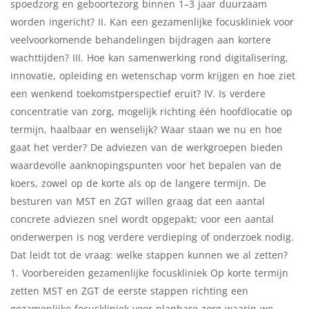
spoedzorg en geboortezorg binnen 1–3 jaar duurzaam
worden ingericht? II. Kan een gezamenlijke focuskliniek voor
veelvoorkomende behandelingen bijdragen aan kortere
wachttijden? III. Hoe kan samenwerking rond digitalisering,
innovatie, opleiding en wetenschap vorm krijgen en hoe ziet
een wenkend toekomstperspectief eruit? IV. Is verdere
concentratie van zorg, mogelijk richting één hoofdlocatie op
termijn, haalbaar en wenselijk? Waar staan we nu en hoe
gaat het verder? De adviezen van de werkgroepen bieden
waardevolle aanknopingspunten voor het bepalen van de
koers, zowel op de korte als op de langere termijn. De
besturen van MST en ZGT willen graag dat een aantal
concrete adviezen snel wordt opgepakt; voor een aantal
onderwerpen is nog verdere verdieping of onderzoek nodig.
Dat leidt tot de vraag: welke stappen kunnen we al zetten?
1. Voorbereiden gezamenlijke focuskliniek Op korte termijn
zetten MST en ZGT de eerste stappen richting een
gezamenlijke focuskliniek voor planbare zorg waarin we