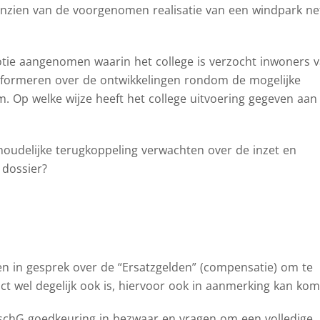
aanzien van de voorgenomen realisatie van een windpark ne
ie aangenomen waarin het college is verzocht inwoners 
informeren over de ontwikkelingen rondom de mogelijke
m. Op welke wijze heeft het college uitvoering gegeven aan
houdelijke terugkoppeling verwachten over de inzet en
 dossier?
ren in gesprek over de “Ersatzgelden” (compensatie) om te
t wel degelijk ook is, hiervoor ook in aanmerking kan kom
ImschG goedkeuring in bezwaar en vragen om een volledige