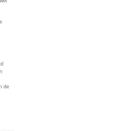
wel
e
ed
in
n de