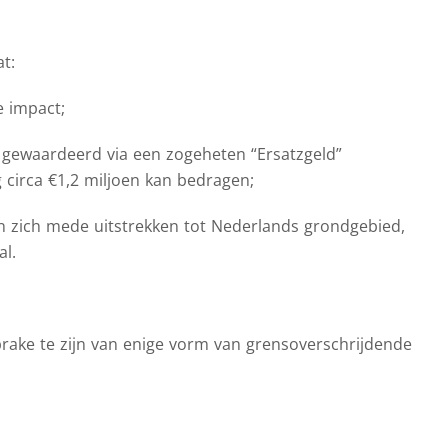
at:
e impact;
t gewaardeerd via een zogeheten “Ersatzgeld”
 circa €1,2 miljoen kan bedragen;
ten zich mede uitstrekken tot Nederlands grondgebied,
l.
 sprake te zijn van enige vorm van grensoverschrijdende