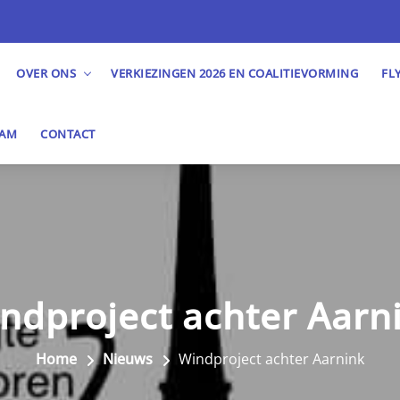
OVER ONS
VERKIEZINGEN 2026 EN COALITIEVORMING
FL
EAM
CONTACT
ndproject achter Aarn
Home
Nieuws
Windproject achter Aarnink