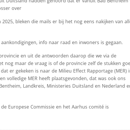
uit Duitsland hadden gehoord dat er vanuit Bad Bentheim 
sser over
2025, bleken die mails er bij het nog eens nakijken van all
 aankondigingen, info naar raad en inwoners is gegaan.
provincie en uit de antwoorden daarop die we via de
et nog maar de vraag is of de provincie zelf de stukken go
 dat er gekeken is naar de Milieu Effect Rapportage (MER) 
een volledige MER heeft plaatsgevonden, dat was ook ons
Bentheim, Landkreis, Ministeries Duitsland en Nederland e
e de Europese Commissie en het Aarhus comité is