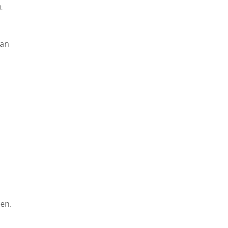
t
van
en.