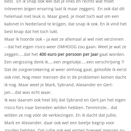
best. En ik snap ook wel dat je links en rechts wat moet
inleveren (eigen ervaring laat ik maar zeggen). En ook dat dit
helemaal niet leuk is. Maar goed, je moet toch wat om een
kabinet in Nederland te krijgen, dat snap ik ook. En ik vind het
best knap dat het toch lukt.
Maar ik hoorde ook – ja wat ze allemaal al wel niet verzinnen
– dat het eigen risico weer OMHOOG zou gaan. Weet je wat ze
zeggen…..dat het
400 euro per persoon per jaar
gaat worden.
Een vergissing denk ik…..een ongelukje…..een verschrijving ?!
Dat de zorgverzekering al weer omhoog gaat, geloofde ik eerst
ook niet. Nog meer mensen die in de problemen komen dacht
ik nog. Maar weet je Mark, Sybrand, Alexander en Gert-
Jan….dat was echt waar.
Ik was daarom ook heel blij dat Sybrand en Gert-Jan het eigen
risico fors naar beneden wilden hebben. Tenminste… dat
wilden ze nog vóór de verkiezingen. En ik dacht dat jullie,
Mark en Alexander, daar ook wel een beetje begrip voor
zouden hebben. Dat jullie ook wel wisten hoeveel mensen nu